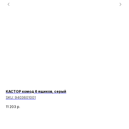
КАСТОР комод 6 ящиков, серый
БР
SKU:
9403601001
SK
11 203
р.
11 