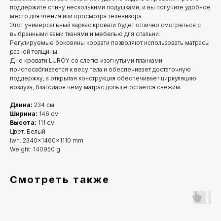
поддержите спину несколькими подушками, и вы получите удобное
место для чтения или просмотра телевизора.
Этот универсальный каркас кровати будет отлично смотреться с
выбранными вами тканями и мебелью для спальни.
Регулируемые боковины кровати позволяют использовать матрасы
разной толщины.
Дно кровати LURÖY со слегка изогнутыми планками
приспосабливается к весу тела и обеспечивает достаточную
поддержку, а открытая конструкция обеспечивает циркуляцию
воздуха, благодаря чему матрас дольше остается свежим.
Длина:
234 см
Ширина:
146 см
Высота:
111 см
Цвет: Белый
lwh: 2340x1460x1110 mm
Weight: 140950 g
Смотреть также