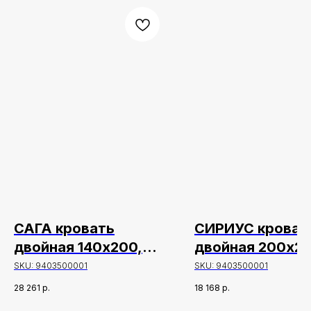
САГА кровать
СИРИУС кроват
двойная 140х200,
двойная 200х20
белый/ясень
белая
SKU:
9403500001
SKU:
9403500001
28 261
р.
18 168
р.