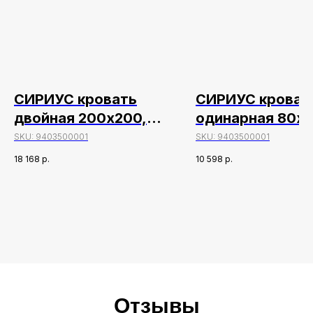
СИРИУС кровать
СИРИУС кроват
двойная 200х200,
одинарная 80х2
дуб венге
белый
SKU:
9403500001
SKU:
9403500001
18 168
р.
10 598
р.
Отзывы