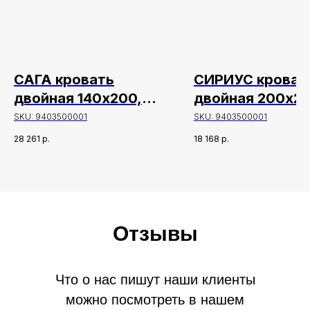
САГА кровать
СИРИУС кроват
двойная 140х200,
двойная 200х20
белый/ясень
белая
SKU:
9403500001
SKU:
9403500001
28 261
р.
18 168
р.
Отзывы
Что о нас пишут наши клиенты
можно посмотреть в нашем