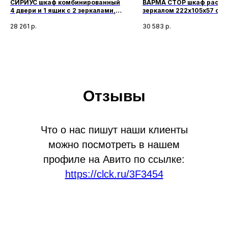
СИРИУС шкаф комбинированный
ВАРМА СТОР шкаф распа
4 двери и 1 ящик с 2 зеркалами,
зеркалом 222х105х57 см,
белый
беленое дерево
28 261
р.
30 583
р.
Отзывы
Что о нас пишут наши клиенты
можно посмотреть в нашем
профиле на Авито по ссылке:
https://clck.ru/3F3454