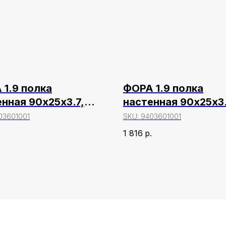
 1.9 полка
ФОРА 1.9 полка
нная 90х25х3.7,
настенная 90х25х3.
беленый
белый
03601001
SKU:
9403601001
.
1 816
р.