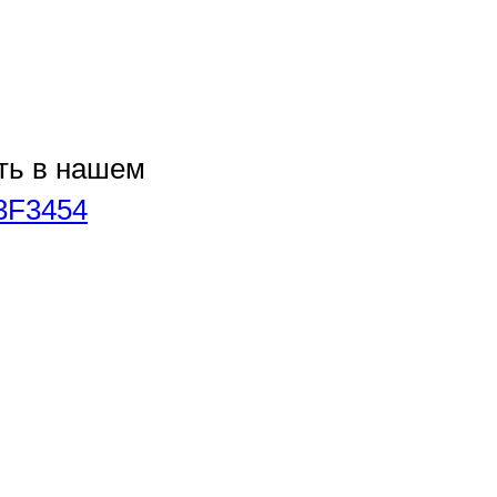
ть в нашем
u/3F3454