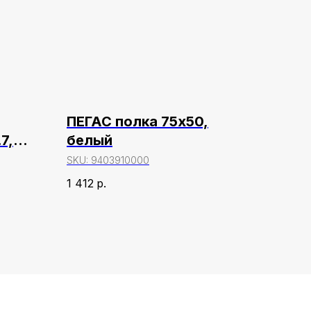
ПЕГАС полка 75х50,
7,
белый
SKU:
9403910000
1 412
р.