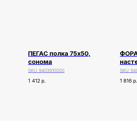
ПЕГАС полка 75х50,
ФОРА
сонома
насте
дуб 
SKU:
9403910000
SKU:
94
1 412
р.
1 816
р