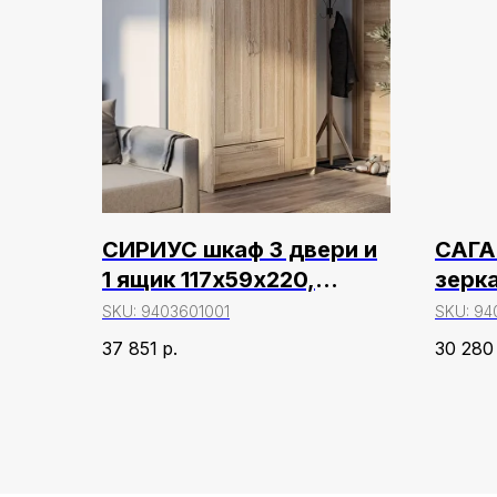
СИРИУС шкаф 3 двери и
САГА
1 ящик 117х59х220,
зерк
сонома
ясен
SKU:
9403601001
SKU:
94
37 851
р.
30 280