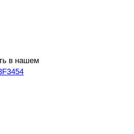
ть в нашем
u/3F3454