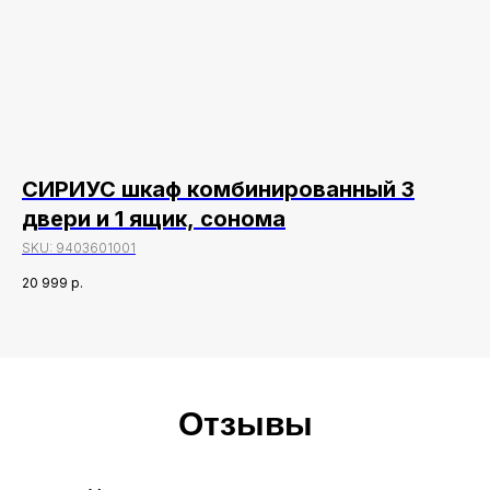
ый
СИРИУС шкаф комбинированный 3
М
двери и 1 ящик, сонома
в
SKU:
9403601001
SK
20 999
р.
19 
Отзывы