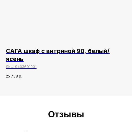
САГА шкаф с витриной 90, белый/
С
ясень
7
SKU:
9403601001
SK
25 738
р.
24 
Отзывы