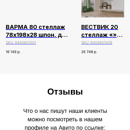
ВАРМА 80 стеллаж
ВЕСТВИК 20
78х198х28 шпон, дуб
стеллаж «»
беленый
930х320х1980,
SKU:
9403601001
SKU:
9403601009
белый лак
16 149
р.
26 748
р.
Отзывы
Что о нас пишут наши клиенты
можно посмотреть в нашем
профиле на Авито по ссылке: