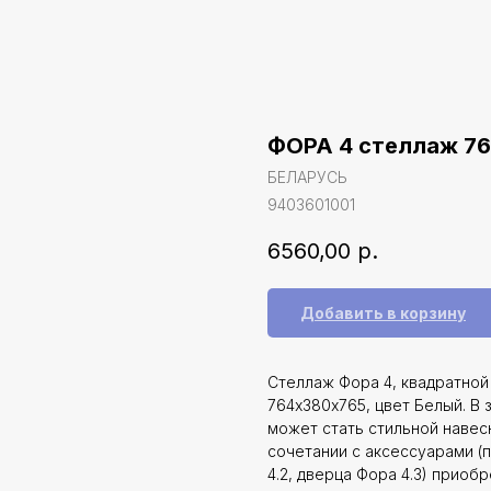
ФОРА 4 стеллаж 76
БЕЛАРУСЬ
9403601001
6560,00
р.
Добавить в корзину
Стеллаж Фора 4, квадратной
764х380х765, цвет Белый. В 
может стать стильной навес
сочетании с аксессуарами (
4.2, дверца Фора 4.3) прио