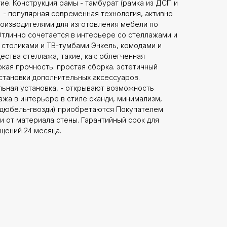
ие. Конструкция рамы - тамбурат (рамка из ДСП и
 - популярная современная технология, активно
оизводителями для изготовления мебели по
Отлично сочетается в интерьере со стеллажами и
столиками и ТВ-тумбами Энкель, комодами и
ства стеллажа, такие, как: облегченная
окая прочность. простая сборка. эстетичный
становки дополнительных аксессуаров.
льная установка, - открывают возможность
жа в интерьере в стиле сканди, минимализм,
(дюбель-гвозди) приобретаются Покупателем
и от материала стены. Гарантийный срок для
щений 24 месяца.