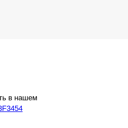
ть в нашем
u/3F3454