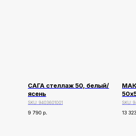
САГА стеллаж 50, белый/
МАК
ясень
50х
SKU:
9403601001
SKU:
9
9 790
р.
13 32