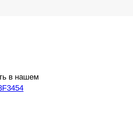
ть в нашем
u/3F3454