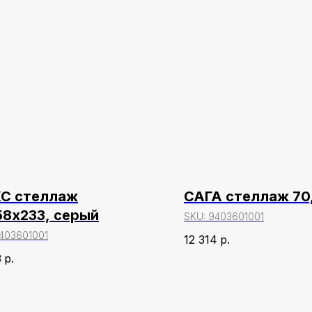
С стеллаж
САГА стеллаж 70
58х233, серый
SKU:
9403601001
403601001
12 314
р.
3
р.