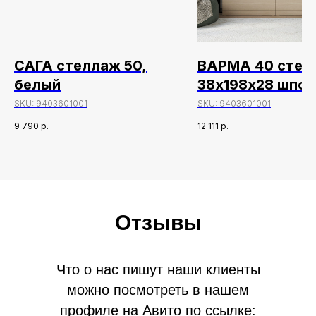
САГА стеллаж 50,
ВАРМА 40 стел
белый
38х198х28 шпон
беленый
SKU:
9403601001
SKU:
9403601001
9 790
р.
12 111
р.
Отзывы
Что о нас пишут наши клиенты
можно посмотреть в нашем
профиле на Авито по ссылке: