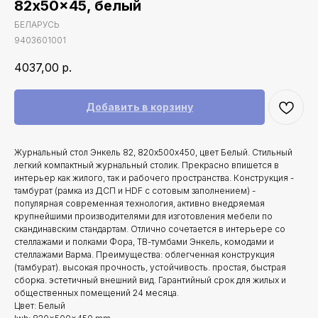
82x50x45, белый
БЕЛАРУСЬ
9403601001
4037,00
р.
Добавить в корзину
Журнальный стол Энкель 82, 820х500х450, цвет Белый. Стильный
легкий компактный журнальный столик. Прекрасно впишется в
интерьер как жилого, так и рабочего пространства. Конструкция -
тамбурат (рамка из ДСП и HDF с сотовым заполнением) -
популярная современная технология, активно внедряемая
крупнейшими производителями для изготовления мебели по
скандинавским стандартам. Отлично сочетается в интерьере со
стеллажами и полками Фора, ТВ-тумбами Энкель, комодами и
стеллажами Варма. Преимущества: облегченная конструкция
(тамбурат). высокая прочность, устойчивость. простая, быстрая
сборка. эстетичный внешний вид. Гарантийный срок для жилых и
общественных помещений 24 месяца.
Цвет: Белый