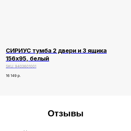
СИРИУС тумба 2 двери и 3 ящика
С
156х95, белый
SK
SKU:
9403601001
6 0
16 149
р.
Отзывы